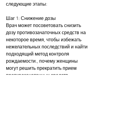
следующие этапы:
Шаг 1: Снижение дозы
Врач может посоветовать снизить 
дозу противозачаточных средств на 
некоторое время, чтобы избежать 
нежелательных последствий и найти 
подходящий метод контроля 
рождаемости., почему женщины 
могут решить прекратить прием 
противозачаточных средств. 
Некоторые из них могут включать:
- Нежелание использовать 
химические препараты для контроля 
рождаемости;
- Сомнения в эффективности 
противозачаточных средств;
- Опасения относительно побочных 