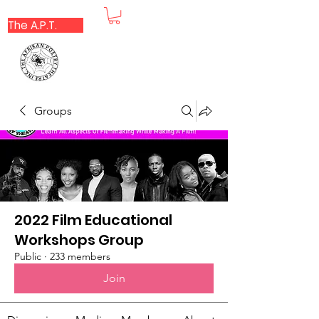
The A.P.T.
Groups
2022 Film Educational
Workshops Group
Public
·
233 members
Join