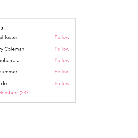
s
el foster
Follow
ry Coleman
Follow
rieherrera
Follow
rrera
a summer
Follow
 do
Follow
Members (233)