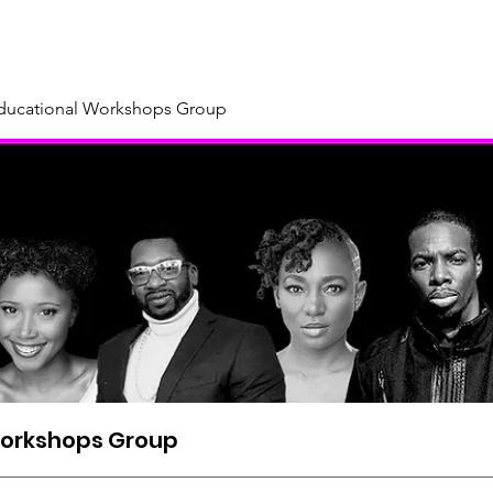
About
Our Sponsors & Supporters
Support Us
New
Educational Workshops Group
Workshops Group