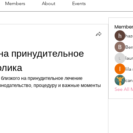
Members
About
Events
Member
haz
Ber
на принудительное 
lau
lauriehe
олика
lil
 близкого на принудительное лечение 
can
онодательство, процедуру и важные моменты 
See All 