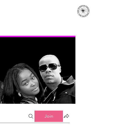
s
Events
Contact
More...
Join