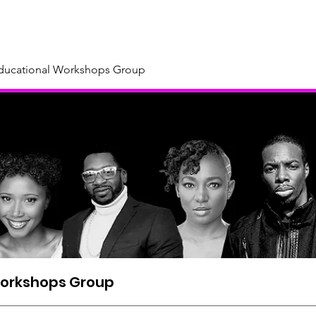
About
Our Sponsors & Supporters
Support Us
New
Educational Workshops Group
Workshops Group