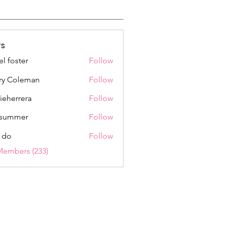
s
el foster
Follow
ry Coleman
Follow
rieherrera
Follow
rrera
a summer
Follow
 do
Follow
Members (233)