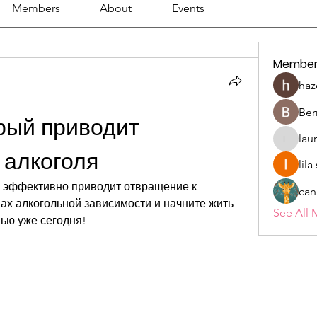
Members
About
Events
Member
haz
Ber
рый приводит 
lau
lauriehe
 алкоголя
lil
й эффективно приводит отвращение к 
can
ах алкогольной зависимости и начните жить 
See All 
ью уже сегодня!