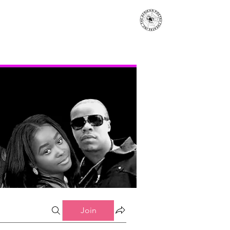
s
Events
Contact
More...
Join