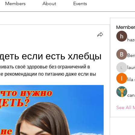
Members
About
Events
Member
haz
деть если есть хлебцы
Ber
ивать своё здоровье без ограничений в 
lau
lauriehe
е рекомендации по питанию даже если вы 
lil
can
See All 