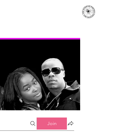
s
Events
Contact
More...
Join