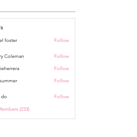
s
el foster
Follow
ry Coleman
Follow
rieherrera
Follow
rrera
a summer
Follow
 do
Follow
Members (233)