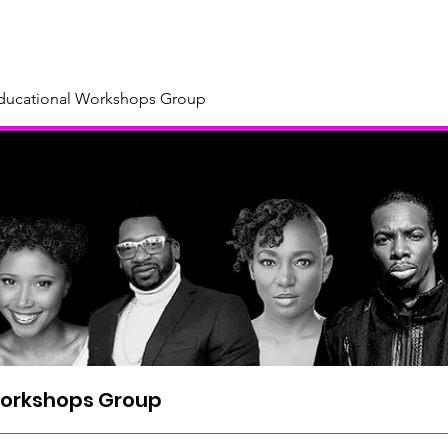
About
Our Sponsors & Supporters
Support Us
New
Educational Workshops Group
Workshops Group