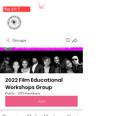
The A.P.T.
Groups
2022 Film Educational
Workshops Group
Public
·
233 members
Join