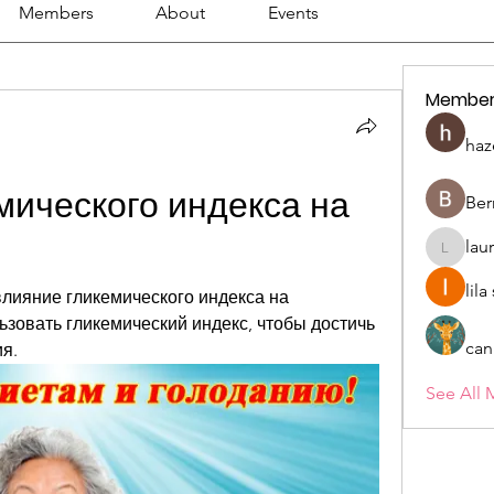
Members
About
Events
Member
haz
ического индекса на 
Ber
lau
lauriehe
lil
лияние гликемического индекса на 
ьзовать гликемический индекс, чтобы достичь 
can
я.
See All 