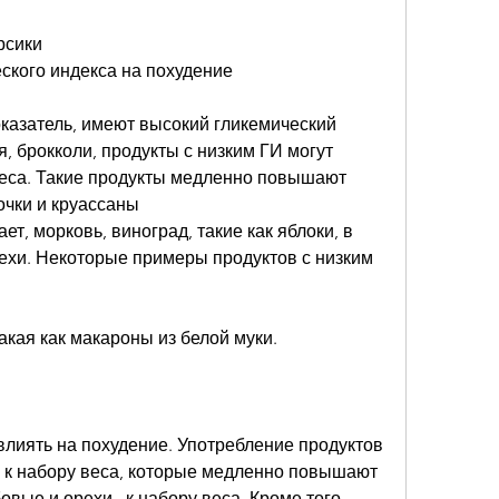
рсики
ского индекса на похудение
оказатель, имеют высокий гликемический 
я, брокколи, продукты с низким ГИ могут 
веса. Такие продукты медленно повышают 
очки и круассаны
ет, морковь, виноград, такие как яблоки, в 
ехи. Некоторые примеры продуктов с низким 
такая как макароны из белой муки.
лиять на похудение. Употребление продуктов 
 к набору веса, которые медленно повышают 
вые и орехи., к набору веса. Кроме того, 