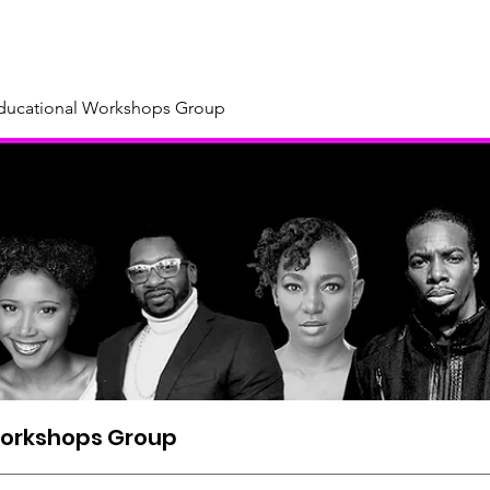
About
Our Sponsors & Supporters
Support Us
New
Educational Workshops Group
Workshops Group