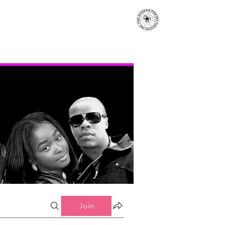
s
Events
Contact
More...
Join