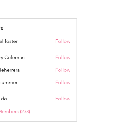
s
el foster
Follow
ry Coleman
Follow
rieherrera
Follow
rrera
a summer
Follow
 do
Follow
Members (233)