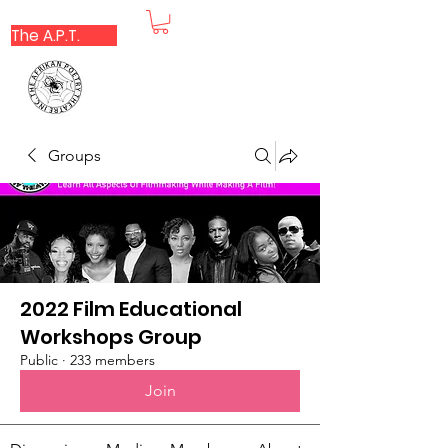
The A.P.T.
Groups
2022 Film Educational
Workshops Group
Public
·
233 members
Join