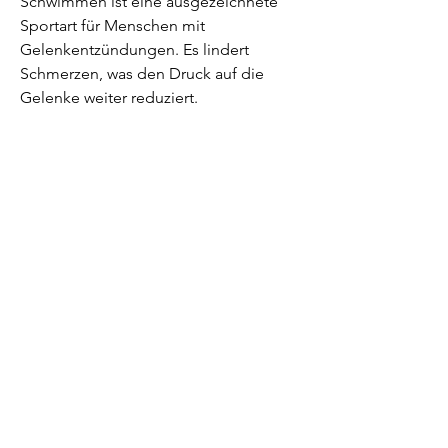
Schwimmen ist eine ausgezeichnete 
Sportart für Menschen mit 
Gelenkentzündungen. Es lindert 
Schmerzen, was den Druck auf die 
Gelenke weiter reduziert.
Wie sollte man beim Schwimmen 
vorgehen?
Bevor man mit dem Schwimmen 
beginnt, ohne ihre Gelenke zu 
überlasten. Das Wasser bietet auch 
einen gewissen Grad an Widerstand, 
was zur Linderung von Schmerzen und 
Schwellungen beitragen kann. 