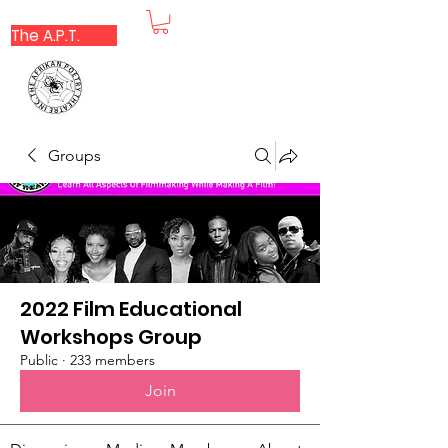
The A.P.T.
Groups
2022 Film Educational
Workshops Group
Public
·
233 members
Join