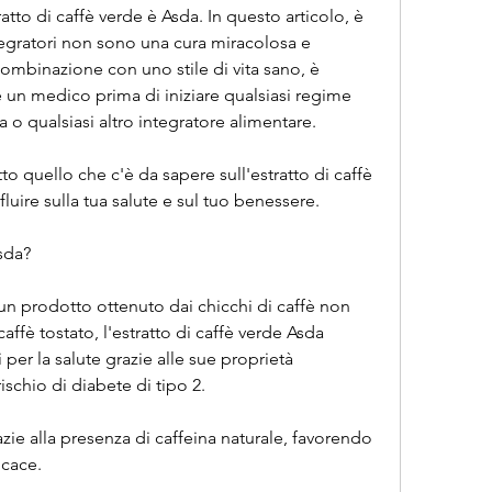
tto di caffè verde è Asda. In questo articolo, è 
tegratori non sono una cura miracolosa e 
combinazione con uno stile di vita sano, è 
 un medico prima di iniziare qualsiasi regime 
a o qualsiasi altro integratore alimentare.
o quello che c'è da sapere sull'estratto di caffè 
uire sulla tua salute e sul tuo benessere.
Asda?
 un prodotto ottenuto dai chicchi di caffè non 
affè tostato, l'estratto di caffè verde Asda 
 per la salute grazie alle sue proprietà 
rischio di diabete di tipo 2.
zie alla presenza di caffeina naturale, favorendo 
icace.