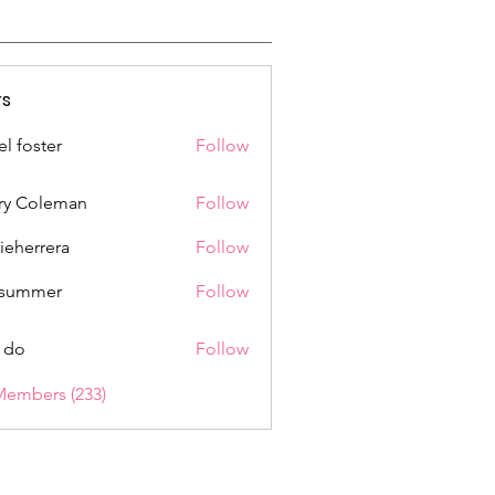
s
el foster
Follow
ry Coleman
Follow
rieherrera
Follow
rrera
a summer
Follow
 do
Follow
Members (233)