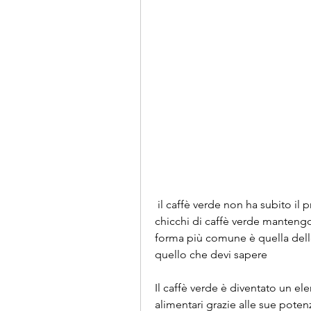
 il caffè verde non ha subito il processo di tostatura. Questo significa che i 
chicchi di caffè verde mantengon
forma più comune è quella delle 
quello che devi sapere
Il caffè verde è diventato un el
alimentari grazie alle sue potenz