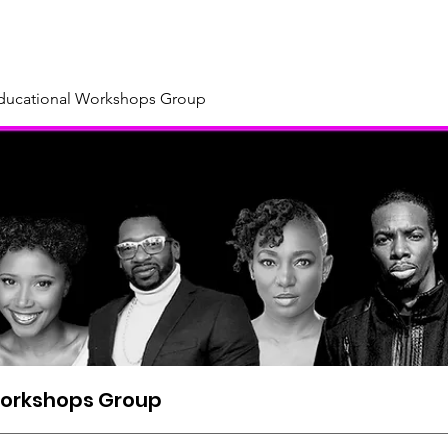
About
Our Sponsors & Supporters
Support Us
New
Educational Workshops Group
Workshops Group