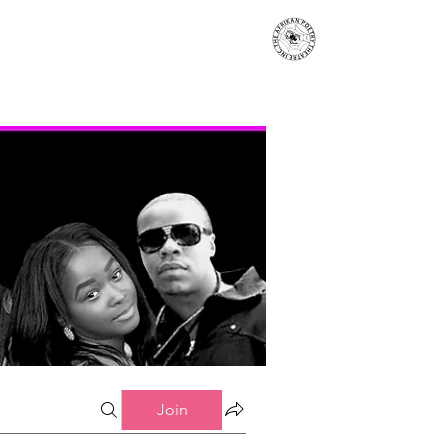
s
Events
Contact
More...
Join