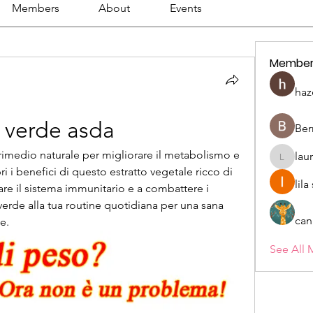
Members
About
Events
Member
haz
è verde asda
Ber
 rimedio naturale per migliorare il metabolismo e 
lau
lauriehe
ri i benefici di questo estratto vegetale ricco di 
lil
are il sistema immunitario e a combattere i 
è verde alla tua routine quotidiana per una sana 
can
e.
See All 