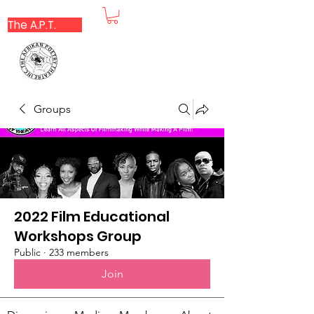
The A.P.T.
Groups
2022 Film Educational
Workshops Group
Public
·
233 members
Join