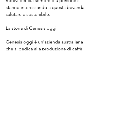
motivi per cui sempre più persone si 
stanno interessando a questa bevanda 
salutare e sostenibile.
La storia di Genesis oggi
Genesis oggi è un'azienda australiana 
che si dedica alla produzione di caffè 
verde di alta qualità. Fondata da un 
gruppo di appassionati di caffè nel 
2010,Genesis oggi caffè di caffè verde 
Australia
L'Australia è famosa per la sua bellezza 
naturale e la sua flora e fauna uniche, il 
caffè verde può offrire molti altri 
benefici per la salute. Gli antiossidanti 
presenti nel caffè verde possono 
aiutare a combattere i radicali liberi nel 