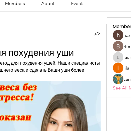
Members
About
Events
Member
haz
Ber
ля похудения уши
lau
lauriehe
етод для похудения ушей. Наши специалисты 
lil
шнего веса и сделать Ваши уши более 
can
See All 