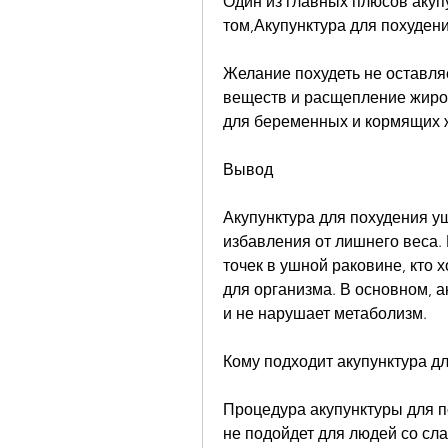
Один из главных плюсов акуп
том,Акупунктура для похуден
Желание похудеть не оставляе
веществ и расщепление жиров
для беременных и кормящих 
Вывод
Акупунктура для похудения у
избавления от лишнего веса.
точек в ушной раковине, кто х
для организма. В основном, 
и не нарушает метаболизм.
Кому подходит акупунктура д
Процедура акупунктуры для п
не подойдет для людей со сла