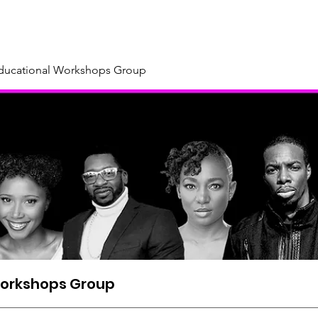
About
Our Sponsors & Supporters
Support Us
New
Educational Workshops Group
Workshops Group