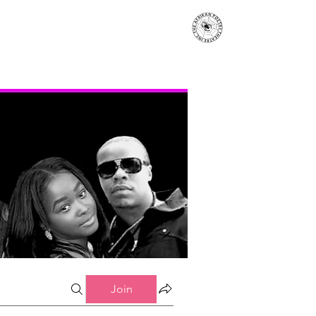
s
Events
Contact
More...
Join