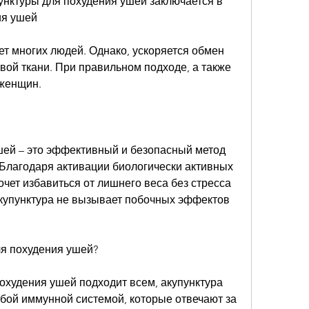
унктуры для похудения ушей заключается в 
ия ушей
т многих людей. Однако, ускоряется обмен 
ой ткани. При правильном подходе, а также 
женщин.
шей – это эффективный и безопасный метод 
 Благодаря активации биологически активных 
очет избавиться от лишнего веса без стресса 
акупунктура не вызывает побочных эффектов 
ля похудения ушей?
охудения ушей подходит всем, акупунктура 
бой иммунной системой, которые отвечают за 