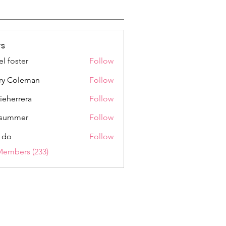
s
el foster
Follow
ry Coleman
Follow
rieherrera
Follow
rrera
a summer
Follow
 do
Follow
Members (233)