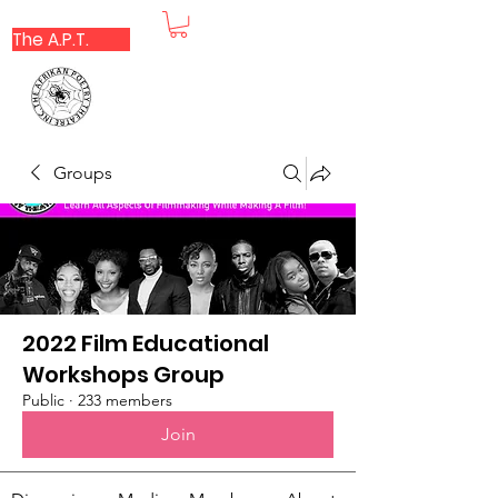
The A.P.T.
Groups
2022 Film Educational
Workshops Group
Public
·
233 members
Join