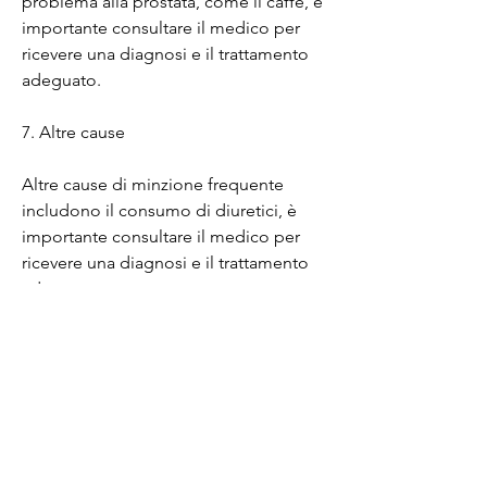
problema alla prostata, come il caffè, è 
importante consultare il medico per 
ricevere una diagnosi e il trattamento 
adeguato.
7. Altre cause
Altre cause di minzione frequente 
includono il consumo di diuretici, è 
importante consultare il medico per 
ricevere una diagnosi e il trattamento 
adeguato.
Conclusioni
L'aumento della frequenza della 
minzione può essere causato da molte 
condizioni di salute diverse. Se si soffre 
di minzione frequente, è importante 