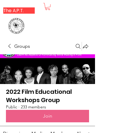
The A.P.T.
Groups
2022 Film Educational
Workshops Group
Public
·
233 members
Join