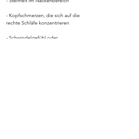
- Steifheit im Nackenbereich
- Kopfschmerzen, die sich auf die 
rechte Schläfe konzentrieren
- Schwindelgefühl oder 
Benommenheit
- Eingeschränkte Beweglichkeit des 
Kopfes
Behandlungsmöglichkeiten für 
Schmerzen im Nacken nach rechts 
Schläfe
Die Behandlung von Schmerzen im 
Nacken nach rechts Schläfe kann je 