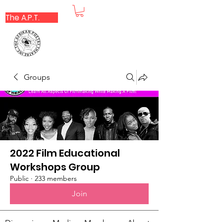
The A.P.T.
Groups
2022 Film Educational
Workshops Group
Public
·
233 members
Join