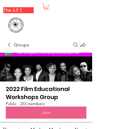
The A.P.T.
Groups
2022 Film Educational
Workshops Group
Public
·
233 members
Join