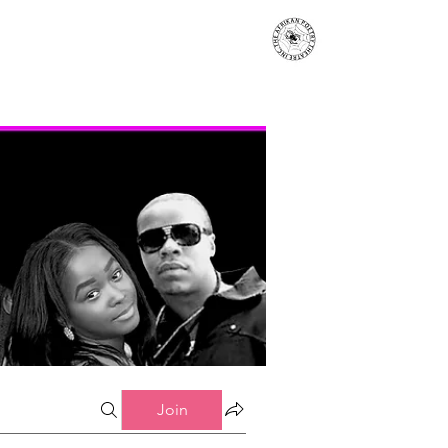
s
Events
Contact
More...
Join