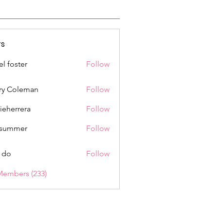
s
el foster
Follow
ry Coleman
Follow
rieherrera
Follow
rrera
a summer
Follow
 do
Follow
Members (233)