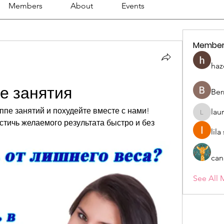
Members
About
Events
Member
haz
е занятия
Ber
пе занятий и похудейте вместе с нами! 
lau
lauriehe
тичь желаемого результата быстро и без 
lil
can
See All 