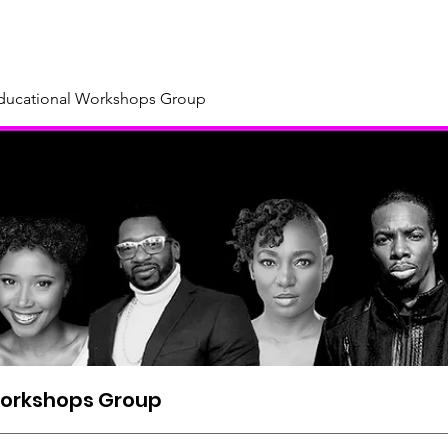
About
Our Sponsors & Supporters
Support Us
New
Educational Workshops Group
Workshops Group